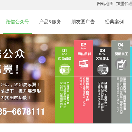
网站地图
加盟代
微信公众号
产品&服务
朋友圈广告
经典案例
APP开发
店小程序
商城小程序
广告资源
营销模块
自适应网站
IOS APP开发
Andro
程序定制开发
AI智能名片
系统
社交广告+小程序
餐饮餐厅
朋友圈广告
微信公众号广告
抢红包
品牌网站
电商/商城APP开发
淘客A
修行业小程序
家政行业小程序
美发
QQ广告
外卖订餐
QQ空间广告
腾讯新闻广告
粉丝管理
网站改版
社交APP开发
APP
游行业小程序
跑腿小程序
域名注册
智能硬件APP开发
微商城
腾讯视频广告
全网营销平台
知乎效果广告
微场景
企业邮箱
门面/企业展示类APP开发
咨询热线：400-763-8538
加盟代理： 18615003332
咨询热线：400-763-8538
咨询热线：400-763-8538
周一到周日
区块连+应用
直销软件开发
区块链数字钱包
区块链
ERP管理软件
区块链智能合约
区块链