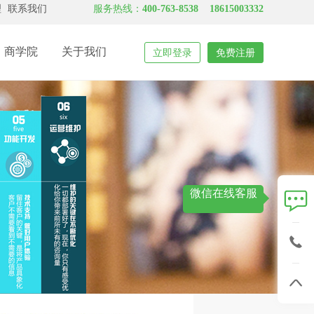
理
联系我们
服务热线：
400-763-8538 18615003332
商学院
关于我们
立即登录
免费注册
电商平台
小程序平台
小程序企业官网
解决方案
id APP开发
B2B2C多商户商城
C2C多商户商
酒店行业小程序
医疗行业小程序
砸金蛋
大转盘
餐饮行业
全民经纪人
拆礼盒
婚纱行业
房产行
PP开发
O2O商城系统
B2C单商户商
同城微圈小程序
拼车小程序
会员卡
微预约
家装行业
微投票
微邀请
教育行业
汽车行
开发平台
B2B 批发商城
生活O2O系统
社区团购小程序
网约车小程序
跨境电商系统
代购电商系统
微社区
刮刮卡
电商行业
一战到底
更多模块
微信在线客服
引流返现电商系统
 9:00~18:00
加盟代理： 18615003332
加盟代理： 18615003332
周一到周日 9:00~18:00
周一到周日 9:00~18:00
移动营销系统
主链建设
新睿社交营销电商
新睿新零售系
+虚拟收藏品
直播电商卖货系统
新睿社区团购