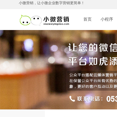
小微营销，让小微企业数字营销更简单！
首页
小程序
网站建设
门
应用服务
营销型网站
小
微网站
微商城
门店
手机网站
装
酒店宾馆
会议会务
美容
门户网站
旅
SEO网站优化
休闲娱乐
微信代运营
分销
云虚拟主机
软件开发
企业软件定制开发
CRM客户管理软件