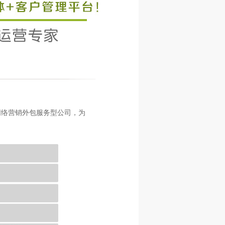
商城系统
裂变分销系统
防伪码防窜货
+手机挖矿
九星创客系统
区域代理分红
数字币系统
全民拼团系统
一元云购系统
众筹管理系统
一件代发系统
332
周一到周日 9:00~18:00
网络营销外包服务型公司，为