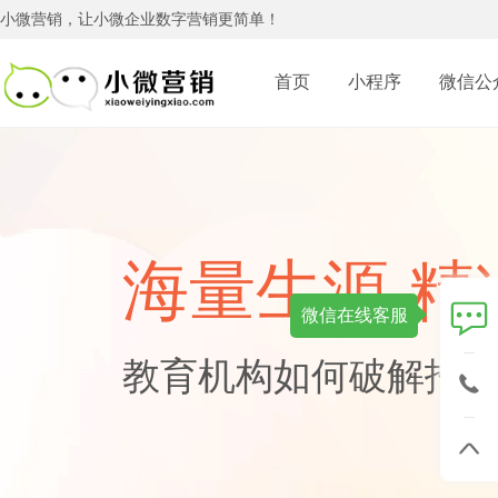
小微营销，让小微企业数字营销更简单！
首页
小程序
微信公
网站建设
应用服务
广告资源
门店小程序
营销型网站
自适应网
小程序定制开
微网站
微商城
门店系统
社交广告+小
手机网站
品牌网站
装修行业小程
酒店宾馆
会议会务
美容美发
QQ广告
门户网站
网站改版
海量生源 精
旅游行业小程
SEO网站优化
域名注册
休闲娱乐
微信代运营
分销微商城
腾讯视频广
云虚拟主机
企业邮箱
微信在线客服
咨询热线：
教育机构如何破解招
软件开发
企业软件定制开发
直销软件
CRM客户管理软件
ERP管理