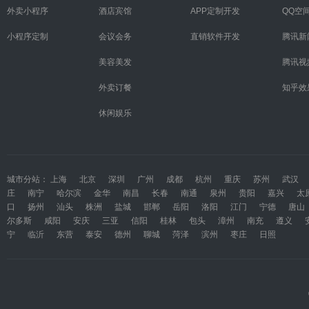
外卖小程序
酒店宾馆
APP定制开发
QQ空
小程序定制
会议会务
直销软件开发
腾讯新
美容美发
腾讯视
外卖订餐
知乎效
休闲娱乐
城市分站：
上海
北京
深圳
广州
成都
杭州
重庆
苏州
武汉
庄
南宁
哈尔滨
金华
南昌
长春
南通
泉州
贵阳
嘉兴
太
口
扬州
汕头
株洲
盐城
邯郸
岳阳
洛阳
江门
宁德
唐山
尔多斯
咸阳
安庆
三亚
信阳
桂林
包头
漳州
南充
遵义
宁
临沂
东营
泰安
德州
聊城
菏泽
滨州
枣庄
日照