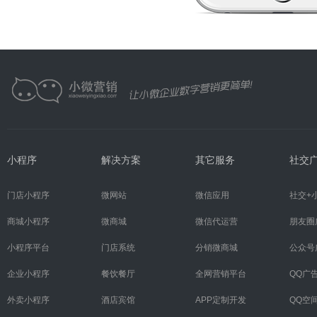
小程序
解决方案
其它服务
社交
门店小程序
微网站
微信应用
社交+
商城小程序
微商城
微信代运营
朋友圈
小程序平台
门店系统
分销微商城
公众号
企业小程序
餐饮餐厅
全网营销平台
QQ广
外卖小程序
酒店宾馆
APP定制开发
QQ空