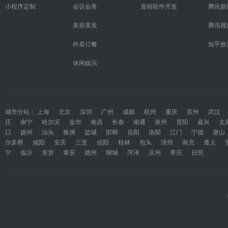
小程序定制
会议会务
直销软件开发
腾讯新
美容美发
腾讯视
外卖订餐
知乎效
休闲娱乐
城市分站：
上海
北京
深圳
广州
成都
杭州
重庆
苏州
武汉
庄
南宁
哈尔滨
金华
南昌
长春
南通
泉州
贵阳
嘉兴
太
口
扬州
汕头
株洲
盐城
邯郸
岳阳
洛阳
江门
宁德
唐山
尔多斯
咸阳
安庆
三亚
信阳
桂林
包头
漳州
南充
遵义
宁
临沂
东营
泰安
德州
聊城
菏泽
滨州
枣庄
日照