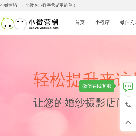
小微营销，让小微企业数字营销更简单！
首页
小程序
微信公
网站建设
应用服务
广告资源
门店小程序
营销型网站
自适应网
小程序定制开
微网站
微商城
门店系统
社交广告+小
手机网站
品牌网站
装修行业小程
酒店宾馆
会议会务
美容美发
QQ广告
门户网站
网站改版
轻松提升来访
旅游行业小程
SEO网站优化
域名注册
休闲娱乐
微信代运营
分销微商城
腾讯视频广
云虚拟主机
企业邮箱
微信在线客服
咨询热线：
让您的婚纱摄影店门
软件开发
企业软件定制开发
直销软件
CRM客户管理软件
ERP管理